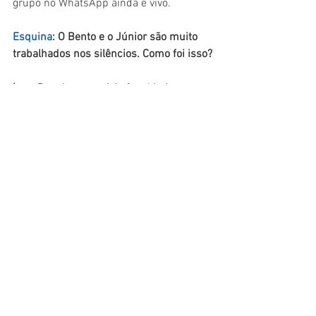
grupo no WhatsApp ainda é vivo. 
Esquina
: O Bento e o Júnior são muito 
trabalhados nos silêncios. Como foi isso?
Ives
: Depois que saí da faculdade, 
trabalhei muito tempo como técnico de 
som. Por isso, quando comecei a pensar 
nesse filme, queria fazer algo criativo 
com o som. E nada melhor do que 
trabalhar com silêncios. As falas, afinal, 
cobrem o som do filme. Então, já no 
começo, eu tinha essa ideia de silenciar 
os personagens e trabalhar todo o 
ambiente.
Sérgio: 
O filme tem esse caminho 
narrativo para contar, com muita calma, 
essa história. Você entende os 