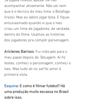
Já jogava futebol, apesar de não 
acompanhar ativamente. Não sei nem 
que é o técnico do meu time, o Botafogo 
(risos). Mas eu adoro jogar bola. E fiquei 
entusiasmado quando vi que o Ives 
criou um time de jogadores, de verdade, 
dentro do filme. Usamos as histórias 
dos jogadores pra compôr personagem. 
Ariclenes Barroso
: Fui indicado para o 
meu papel depois de 
Tatuagem
. Aí fiz 
testes, conheci o personagem, conheci o 
Ives. Mas tudo ali no 
set 
foi amor à 
primeira vista.
Esquina
: E como é filmar futebol? Há 
uma produção muito escassa no Brasil 
sobre isso.