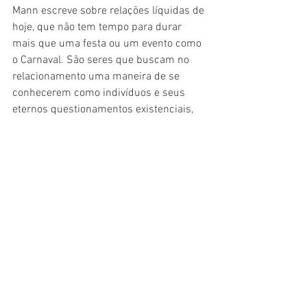
Mann escreve sobre relações líquidas de 
hoje, que não tem tempo para durar 
mais que uma festa ou um evento como 
o Carnaval. São seres que buscam no 
relacionamento uma maneira de se 
conhecerem como indivíduos e seus 
eternos questionamentos existenciais, 
independente em que tempo viva.
São 20 anos de uma carreira em 
constante experimentação de estilo, 
temas explorados e sonoridades dos 
quatro cantos dos brasis rítmicos, que 
vai do samba a música eletrônica e seus 
sintetizadores, passando pop rock, a 
música regional e uma sempre boa 
balada. Atualmente o cantor trabalha no 
seu terceiro disco solo, que deve ser 