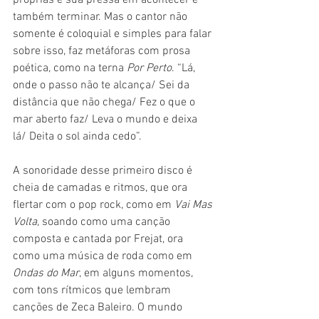
próprias e sua pressa em acontecer e 
também terminar. Mas o cantor não 
somente é coloquial e simples para falar 
sobre isso, faz metáforas com prosa 
poética, como na terna 
Por Perto
. “Lá, 
onde o passo não te alcança/ Sei da 
distância que não chega/ Fez o que o 
mar aberto faz/ Leva o mundo e deixa 
lá/ Deita o sol ainda cedo”.
A sonoridade desse primeiro disco é 
cheia de camadas e ritmos, que ora 
flertar com o pop rock, como em 
Vai Mas 
Volta
, soando como uma canção 
composta e cantada por Frejat, ora 
como uma música de roda como em 
Ondas do Mar
, em alguns momentos, 
com tons rítmicos que lembram 
canções de Zeca Baleiro. O mundo 