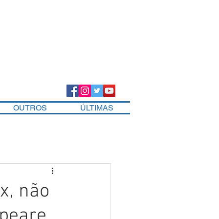
OUTROS
ÚLTIMAS
ix, não
speare