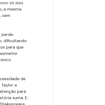
ovo: só isso 
o, a mesma 
, sem 
 perde. 
 dificultando 
os para que 
lesmente 
 único 
necessidade de 
 Taylor e 
 atenção para 
tória suma. E, 
 Shakespeare. 