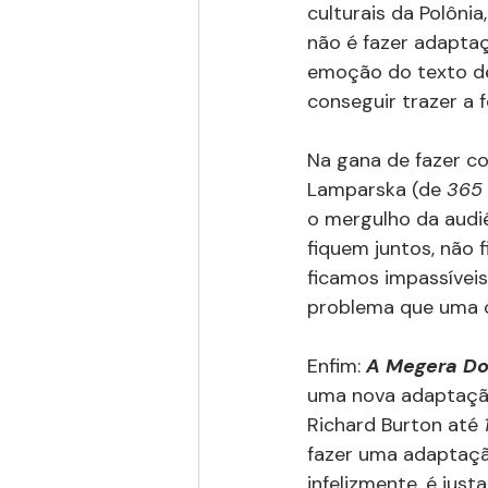
culturais da Polônia
não é fazer adaptaç
emoção do texto de
conseguir trazer a f
Na gana de fazer c
Lamparska (de 
365 
o mergulho da audi
fiquem juntos, não
ficamos impassíveis
problema que uma c
Enfim: 
A Megera D
uma nova adaptação 
Richard Burton até 
fazer uma adaptação
infelizmente, é jus