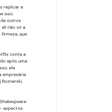
replicar a 
 isso. 
 de outros 
ali não só a 
 firmeza, que 
flix conta a 
ado após uma 
so, ela 
a empresária 
 Roznerski, 
 Shakespeare 
-- aspectos 