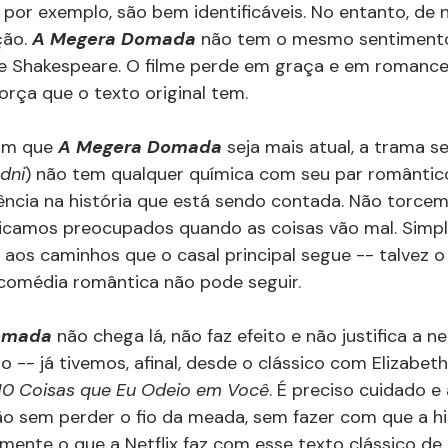
, por exemplo, são bem identificáveis. No entanto, de n
ão. 
A Megera Domada
 não tem o mesmo sentiment
 Shakespeare. O filme perde em graça e em romance
orça que o texto original tem.
om que 
A Megera Domada
 seja mais atual, a trama se
dni
) não tem qualquer química com seu par romântico,
ência na história que está sendo contada. Não torcem
 ficamos preocupados quando as coisas vão mal. Simp
 aos caminhos que o casal principal segue -- talvez o
omédia romântica não pode seguir.
omada
 não chega lá, não faz efeito e não justifica a 
-- já tivemos, afinal, desde o clássico com Elizabeth
10 Coisas que Eu Odeio em Você
. É preciso cuidado e
 sem perder o fio da meada, sem fazer com que a his
tamente o que a Netflix faz com esse texto clássico de