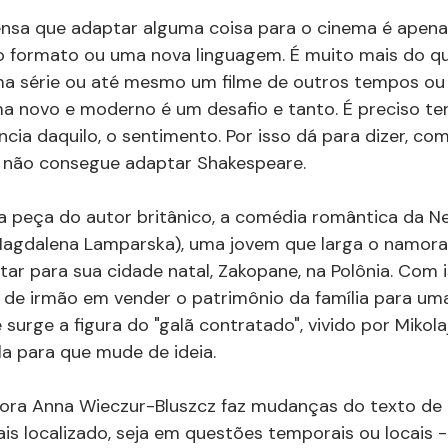
sa que adaptar alguma coisa para o cinema é apenas 
o formato ou uma nova linguagem. É muito mais do que
uma série ou até mesmo um filme de outros tempos ou
 novo e moderno é um desafio e tanto. É preciso ter 
ncia daquilo, o sentimento. Por isso dá para dizer, com
 não consegue adaptar Shakespeare. 
ca peça do autor britânico, a comédia romântica da Net
(Magdalena Lamparska), uma jovem que larga o namor
tar para sua cidade natal, Zakopane, na Polônia. Com is
 de irmão em vender o patrimônio da família para um
 surge a figura do "galã contratado", vivido por Mikolaj
la para que mude de ideia.
tora Anna Wieczur-Bluszcz faz mudanças do texto de
ais localizado, seja em questões temporais ou locais 