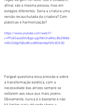
afinal, são a mesma pessoa, mas em 
estágios diferentes. Seria a criatura uma 
versão recauchutada da criadora? Com 
plásticas e harmonização?
https://www.youtube.com/watch?
v=PFeEGaxoQVU&pp=ygUfdHJhaWxlciBsZWdlb
mRhZG8gYSBzdWJzdMOibmNpYQ%3D%3D
Fargeat questiona essa pressão e sobre 
a transformação estética, com a 
necessidade das atrizes sempre se 
voltarem aos seus eus mais jovens. 
Obviamente, nunca é o bastante e não 
há limites para até onde chega a 