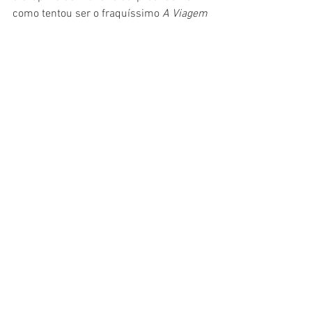
como tentou ser o fraquíssimo 
A Viagem 
de Deméter
, falando sobre vampiros. 
Matt Bettinelli-Olpin e Tyler Gillett fazem 
o arroz com feijão bem feito e trazem, 
surpreendentemente, um dos filmes de 
terror mais divertidos do ano.
Cinema
Crítica
Filme
Ação
Terror
Cinema