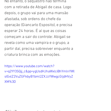
No entanto, o sequestro não termina 
com a retirada de Abigail de casa. Logo 
depois, o grupo vai para uma mansão 
afastada, sob ordens do chefe da 
operação (Giancarlo Esposito), e precisa 
esperar 24 horas. É aí que as coisas 
começam a sair do controle: Abigail se 
revela como uma vampira e o grupo, a 
partir daí, precisa sobreviver enquanto a 
criatura brinca com as emoções.
https://www.youtube.com/watch?
v=q2YY3SQjj_c&pp=ygUsdHJhaWxlciBhYmlnYWl
sIGxlZ2VuZGFkbyB1bml2ZXJzYWwgcGljdHVyZ
XM%3D