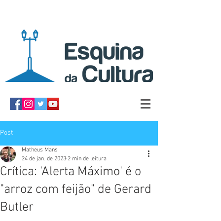
Post
Matheus Mans
24 de jan. de 2023
2 min de leitura
Crítica: 'Alerta Máximo' é o
"arroz com feijão" de Gerard
Butler