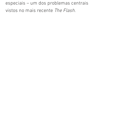
especiais – um dos problemas centrais 
vistos no mais recente 
The Flash
.
Besouro Azul
, enfim, é um bom filme da 
DC, mas que não resolve todos os 
problemas do estúdio – que começaram 
lá atrás, com Snyder. É divertido, tem 
um bom protagonista e traz uma 
latinidade sincera, ainda que em alguns 
momentos exagerada. Se fosse em 
outro momento, poderia indicar uma 
longa vida dentro do universo da DC nos 
cinemas, mas, agora, com Gunn no 
comando, tudo fica imprevisível. A 
torcida, porém, é que o 
Besouro Azul
sobreviva e resista.