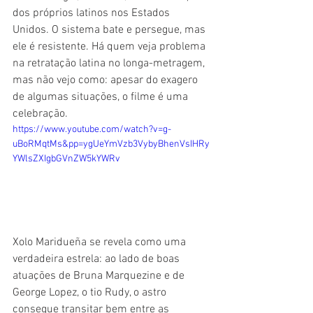
dos próprios latinos nos Estados 
Unidos. O sistema bate e persegue, mas 
ele é resistente. Há quem veja problema 
na retratação latina no longa-metragem, 
mas não vejo como: apesar do exagero 
de algumas situações, o filme é uma 
celebração.
https://www.youtube.com/watch?v=g-
uBoRMqtMs&pp=ygUeYmVzb3VybyBhenVsIHRy
YWlsZXIgbGVnZW5kYWRv
Xolo Maridueña se revela como uma 
verdadeira estrela: ao lado de boas 
atuações de Bruna Marquezine e de 
George Lopez, o tio Rudy, o astro 
consegue transitar bem entre as 