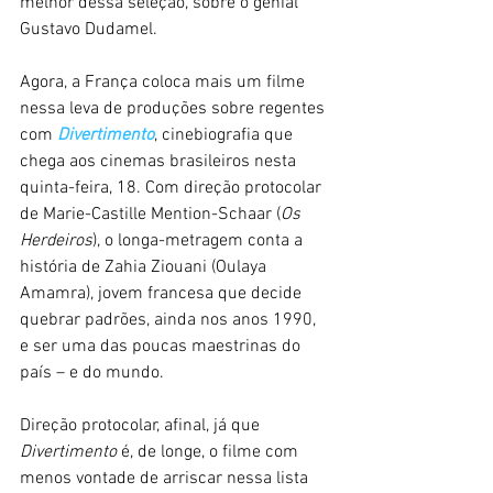
melhor dessa seleção, sobre o genial 
Gustavo Dudamel.
Agora, a França coloca mais um filme 
nessa leva de produções sobre regentes 
com 
Divertimento
, cinebiografia que 
chega aos cinemas brasileiros nesta 
quinta-feira, 18. Com direção protocolar 
de Marie-Castille Mention-Schaar (
Os 
Herdeiros
), o longa-metragem conta a 
história de Zahia Ziouani (Oulaya 
Amamra), jovem francesa que decide 
quebrar padrões, ainda nos anos 1990, 
e ser uma das poucas maestrinas do 
país – e do mundo.
Direção protocolar, afinal, já que 
Divertimento
 é, de longe, o filme com 
menos vontade de arriscar nessa lista 