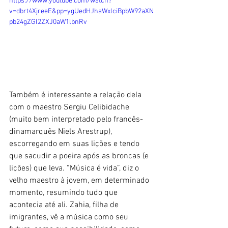
https://www.youtube.com/watch?
v=dbrt4XjreeE&pp=ygUedHJhaWxlciBpbW92aXN
pb24gZGl2ZXJ0aW1lbnRv
Também é interessante a relação dela 
com o maestro Sergiu Celibidache 
(muito bem interpretado pelo francês-
dinamarquês Niels Arestrup), 
escorregando em suas lições e tendo 
que sacudir a poeira após as broncas (e 
lições) que leva. “Música é vida”, diz o 
velho maestro à jovem, em determinado 
momento, resumindo tudo que 
acontecia até ali. Zahia, filha de 
imigrantes, vê a música como seu 