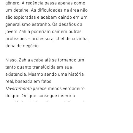
gênero. A regência passa apenas como 
um detalhe. As dificuldades na área não 
são exploradas e acabam caindo em um 
generalismo estranho. Os desafios da 
jovem Zahia poderiam cair em outras 
profissões – professora, chef de cozinha, 
dona de negócio.
Nisso, Zahia acaba até se tornando um 
tanto quanto translúcida em sua 
existência. Mesmo sendo uma história 
real, baseada em fatos, 
Divertimento
 parece menos verdadeiro 
do que 
Tár
, que consegue inserir a 
crueldade do dia a dia com efeitos mais 
reais e devastadores.
E é assim, entre a comoção da 
superação e a banalidade na forma em 