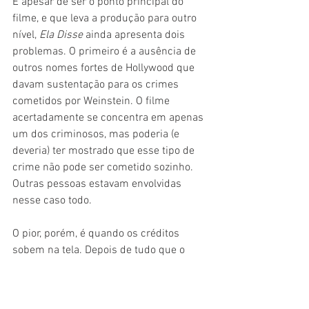
E apesar de ser o ponto principal do 
filme, e que leva a produção para outro 
nível, 
Ela Disse
 ainda apresenta dois 
problemas. O primeiro é a ausência de 
outros nomes fortes de Hollywood que 
davam sustentação para os crimes 
cometidos por Weinstein. O filme 
acertadamente se concentra em apenas 
um dos criminosos, mas poderia (e 
deveria) ter mostrado que esse tipo de 
crime não pode ser cometido sozinho. 
Outras pessoas estavam envolvidas 
nesse caso todo.
O pior, porém, é quando os créditos 
sobem na tela. Depois de tudo que o 
filme mostra, com mulheres lutando 
para transformar não só Hollywood 
como a sociedade como um todo, ‘Ela 