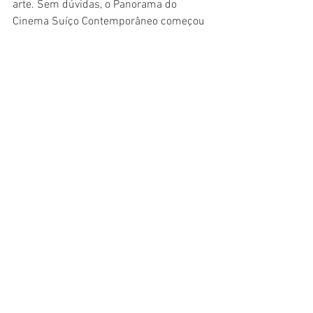
arte. Sem dúvidas, o Panorama do 
Cinema Suíço Contemporâneo começou 
com o pé-direito. Vale o ingresso.
* Filme assistido durante a cobertura da 
7ª edição do Panorama do Cinema Suíço 
Contemporâneo
Cinema
Crítica
Filme
Documentário
Panorama de Cinema Suíço Contemporâneo
Cinema