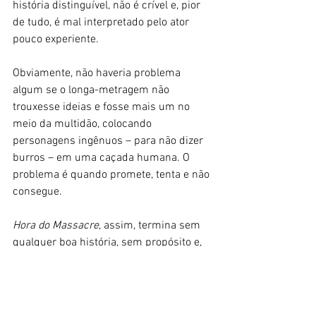
história distinguível, não é crível e, pior 
de tudo, é mal interpretado pelo ator 
pouco experiente.
Obviamente, não haveria problema 
algum se o longa-metragem não 
trouxesse ideias e fosse mais um no 
meio da multidão, colocando 
personagens ingênuos – para não dizer 
burros – em uma caçada humana. O 
problema é quando promete, tenta e não 
consegue.
Hora do Massacre
, assim, termina sem 
qualquer boa história, sem propósito e, 
principalmente, sem ideias, mesmo 
nessa tentativa de ir além do que o 
subgênero do terror anda fazendo nos 
últimos tempos. Nós, como público, não 