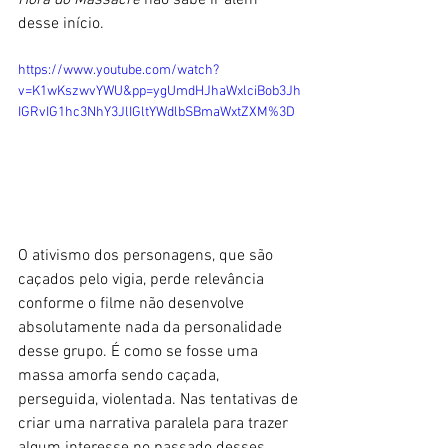
Hora do Massacre
 não sabe ir além 
desse início.
https://www.youtube.com/watch?
v=K1wKszwvYWU&pp=ygUmdHJhaWxlciBob3Jh
IGRvIG1hc3NhY3JlIGltYWdlbSBmaWxtZXM%3D
O ativismo dos personagens, que são 
caçados pelo vigia, perde relevância 
conforme o filme não desenvolve 
absolutamente nada da personalidade 
desse grupo. É como se fosse uma 
massa amorfa sendo caçada, 
perseguida, violentada. Nas tentativas de 
criar uma narrativa paralela para trazer 