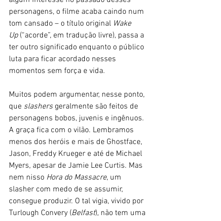
algum interesse no passado desses 
personagens, o filme acaba caindo num 
tom cansado – o título original 
Wake 
Up
 (“acorde”, em tradução livre), passa a 
ter outro significado enquanto o público 
luta para ficar acordado nesses 
momentos sem força e vida.
Muitos podem argumentar, nesse ponto, 
que 
slashers
 geralmente são feitos de 
personagens bobos, juvenis e ingênuos. 
A graça fica com o vilão. Lembramos 
menos dos heróis e mais de Ghostface, 
Jason, Freddy Krueger e até de Michael 
Myers, apesar de Jamie Lee Curtis. Mas 
nem nisso 
Hora do Massacre
, um 
slasher com medo de se assumir, 
consegue produzir. O tal vigia, vivido por 
Turlough Convery (
Belfast
), não tem uma 