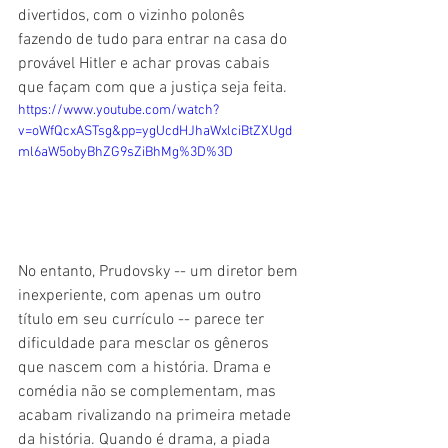
divertidos, com o vizinho polonês 
fazendo de tudo para entrar na casa do 
provável Hitler e achar provas cabais 
que façam com que a justiça seja feita.
https://www.youtube.com/watch?
v=oWfQcxASTsg&pp=ygUcdHJhaWxlciBtZXUgd
ml6aW5obyBhZG9sZiBhMg%3D%3D
No entanto, Prudovsky -- um diretor bem 
inexperiente, com apenas um outro 
título em seu currículo -- parece ter 
dificuldade para mesclar os gêneros 
que nascem com a história. Drama e 
comédia não se complementam, mas 
acabam rivalizando na primeira metade 
da história. Quando é drama, a piada 