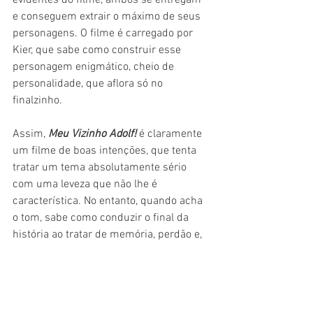
e conseguem extrair o máximo de seus 
personagens. O filme é carregado por 
Kier, que sabe como construir esse 
personagem enigmático, cheio de 
personalidade, que aflora só no 
finalzinho.
Assim, 
Meu Vizinho Adolf!
 é claramente 
um filme de boas intenções, que tenta 
tratar um tema absolutamente sério 
com uma leveza que não lhe é 
característica. No entanto, quando acha 
o tom, sabe como conduzir o final da 
história ao tratar de memória, perdão e, 
principalmente, como seguir com a vida 
após traumas irreparáveis. Uma pena o 
filme não ser todo sobre isso.