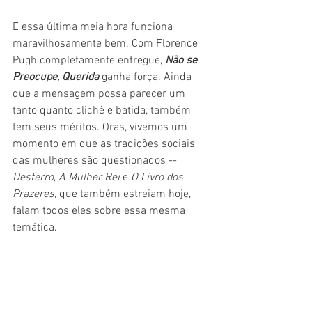
E essa última meia hora funciona 
maravilhosamente bem. Com Florence 
Pugh completamente entregue, 
Não se 
Preocupe, Querida
 ganha força. Ainda 
que a mensagem possa parecer um 
tanto quanto clichê e batida, também 
tem seus méritos. Oras, vivemos um 
momento em que as tradições sociais 
das mulheres são questionados -- 
Desterro
, 
A Mulher Rei 
e 
O Livro dos 
Prazeres
, que também estreiam hoje, 
falam todos eles sobre essa mesma 
temática.
Bater nessa tecla, dizendo que o filme 
tem uma mensagem piegas, é 
desculpinha de quem não sabe como 
chutar cachorro morto. 
Não se Preocupe, 