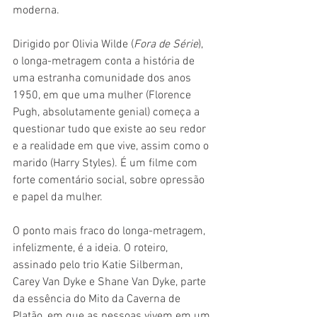
moderna.
Dirigido por Olivia Wilde (
Fora de Série
), 
o longa-metragem conta a história de 
uma estranha comunidade dos anos 
1950, em que uma mulher (Florence 
Pugh, absolutamente genial) começa a 
questionar tudo que existe ao seu redor 
e a realidade em que vive, assim como o 
marido (Harry Styles). É um filme com 
forte comentário social, sobre opressão 
e papel da mulher.
O ponto mais fraco do longa-metragem, 
infelizmente, é a ideia. O roteiro, 
assinado pelo trio Katie Silberman, 
Carey Van Dyke e Shane Van Dyke, parte 
da essência do Mito da Caverna de 
Platão, em que as pessoas vivem em um 