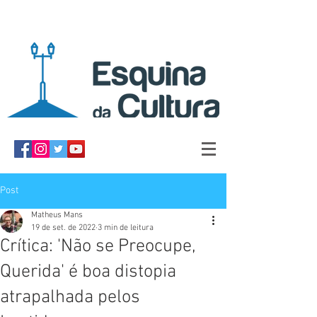
Post
Matheus Mans
19 de set. de 2022
3 min de leitura
Crítica: 'Não se Preocupe,
Querida' é boa distopia
atrapalhada pelos