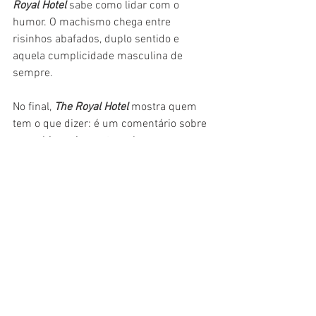
Royal Hotel
 sabe como lidar com o 
humor. O machismo chega entre 
risinhos abafados, duplo sentido e 
aquela cumplicidade masculina de 
sempre.
No final, 
The Royal Hotel
 mostra quem 
tem o que dizer: é um comentário sobre 
o machismo inerente ao homem, que 
surge em maior ou menor medida, 
sempre entendendo a mulher como 
posse. Uma pena, porém, que o filme 
não tenha a força e a explosão de 
The 
Assistant
, ficando mais contido tanto 
em sua ambientação quanto no final. 
Faltou força. Mas ainda assim é bom.