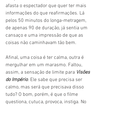
afasta o espectador que quer ter mais 
informações do que reafirmações. Lá 
pelos 50 minutos do longa-metragem, 
de apenas 90 de duração, já sentia um 
cansaço e uma impressão de que as 
coisas não caminhavam tão bem.
Afinal, uma coisa é ter calma, outra é 
mergulhar em um marasmo. Faltou, 
assim, a sensação de limite para 
Visões 
do Império
. Ele sabe que precisa ser 
calmo, mas será que precisava disso 
tudo? O bom, porém, é que o filme 
questiona, cutuca, provoca, instiga. No 
final das contas, traz um olhar sobre 
Portugal, mas que fala muito sobre os 
colonizados -- inclusive nós, brasileiros.