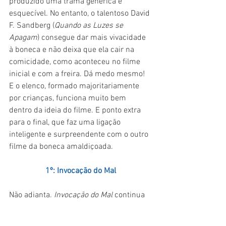
produzido uma trama genérica e 
esquecível. No entanto, o talentoso David 
F. Sandberg (
Quando as Luzes se 
Apagam
) consegue dar mais vivacidade 
à boneca e não deixa que ela cair na 
comicidade, como aconteceu no filme 
inicial e com a freira. Dá medo mesmo! 
E o elenco, formado majoritariamente 
por crianças, funciona muito bem 
dentro da ideia do filme. E ponto extra 
para o final, que faz uma ligação 
inteligente e surpreendente com o outro 
filme da boneca amaldiçoada.
1º: Invocação do Mal
Não adianta. 
Invocação do Mal 
continua 
sendo o melhor filme do universo criado 
por James Wan. Cheio de 