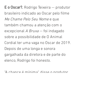
E o Oscar?. 
Rodrigo Teixeira -- produtor 
brasileiro indicado ao Oscar pelo filme 
Me Chame Pelo Seu Nome 
e que 
também chamou a atenção com o 
excepcional 
A Bruxa 
-- foi indagado 
sobre a possibilidade de O Animal 
Cordial ter uma vaga no Oscar de 2019. 
Depois de uma longa e sonora 
gargalhada da diretora e de parte do 
elenco, Rodrigo foi honesto.
"A chance é mínima", disse o produtor. 
"Queria muito, mas a Academia ainda 
olha muito pouco para o cinema de 
gênero. E temos outra questão: a chance 
de selecionaram o filme como 
representante do Brasil é quase nula. 
São cinco pessoas que decidem por 