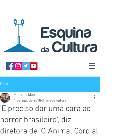
Post
Matheus Mans
1 de ago. de 2018
3 min de leitura
'É preciso dar uma cara ao
horror brasileiro', diz
diretora de 'O Animal Cordial'