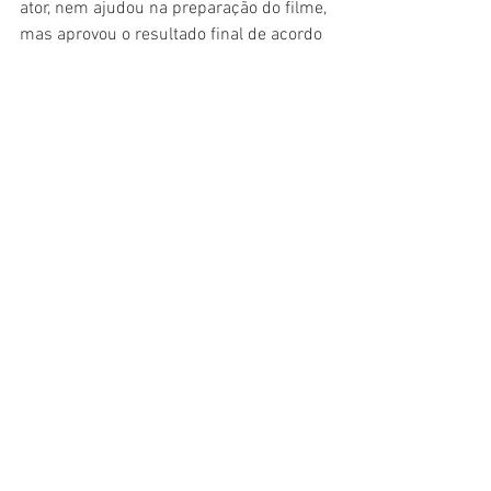
ator, nem ajudou na preparação do filme, 
mas aprovou o resultado final de acordo 
com Lui Farias. Mas ele, a despeito dos 
problemas com as biografias do Rei, 
mostrou que está aberto a levar o 
personagem adiante. "Se um dia o 
projeto de um filme sobre o Roberto 
caminhar, estaria disposto a conversar, 
entender, pensar", disse o ator. "Me senti 
muito honrado de poder interpretá-lo 
nos cinemas."
Cinema
Entrevista
Matéria
Reportagem
Cinema