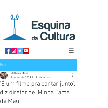
Post
Matheus Mans
7 de fev. de 2019
2 min de leitura
'É um filme pra cantar junto',
diz diretor de 'Minha Fama
de Mau'