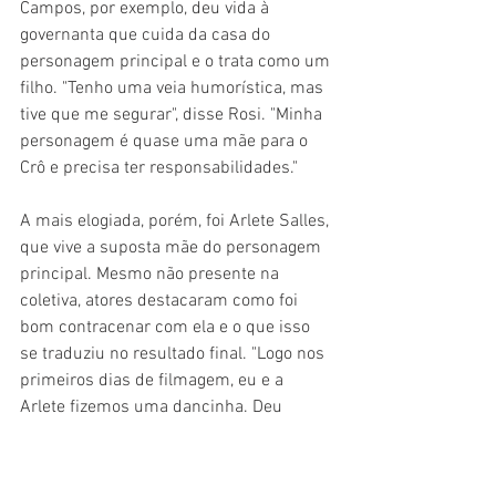
Campos, por exemplo, deu vida à 
governanta que cuida da casa do 
personagem principal e o trata como um 
filho. "Tenho uma veia humorística, mas 
tive que me segurar", disse Rosi. "Minha 
personagem é quase uma mãe para o 
Crô e precisa ter responsabilidades."
A mais elogiada, porém, foi Arlete Salles, 
que vive a suposta mãe do personagem 
principal. Mesmo não presente na 
coletiva, atores destacaram como foi 
bom contracenar com ela e o que isso 
se traduziu no resultado final. "Logo nos 
primeiros dias de filmagem, eu e a 
Arlete fizemos uma dancinha. Deu 
muito certo e foi para o corte final. Ela 
tem uma veia artística de comédia 
muito forte", afirmou Serrado.