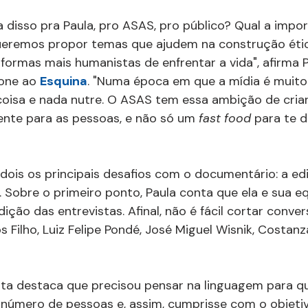
a disso pra Paula, pro ASAS, pro público? Qual a impor
ueremos propor temas que ajudem na construção étic
rmas mais humanistas de enfrentar a vida", afirma P
one ao 
Esquina
. "Numa época em que a mídia é muito 
oisa e nada nutre. O ASAS tem essa ambição de cria
ente para as pessoas, e não só um 
fast food
 para te d
dois os principais desafios com o documentário: a ed
. Sobre o primeiro ponto, Paula conta que ela e sua e
ção das entrevistas. Afinal, não é fácil cortar conver
 Filho, Luiz Felipe Pondé, José Miguel Wisnik, Costanz
sta destaca que precisou pensar na linguagem para q
número de pessoas e, assim, cumprisse com o objetivo