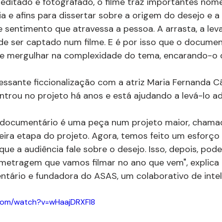
ditado e fotografado, o filme traz importantes nomes 
ia e afins para dissertar sobre a origem do desejo e a
sentimento que atravessa a pessoa. A arrasta, a leva
de ser captado num filme. E é por isso que o documen
de mergulhar na complexidade do tema, encarando-o d
ressante ficcionalização com a atriz Maria Fernanda C
entrou no projeto há anos e está ajudando a levá-lo ad
 o documentário é uma peça num projeto maior, chama
meira etapa do projeto. Agora, temos feito um esforço 
que a audiência fale sobre o desejo. Isso, depois, pode
etragem que vamos filmar no ano que vem", explica Pa
tário e fundadora do ASAS, um colaborativo de intel
.com/watch?v=wHaajDRXFI8