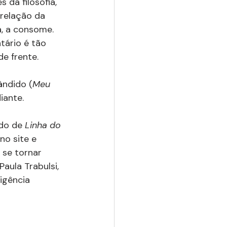
da filosofia, 
 relação da 
, a consome. 
tário é tão 
e frente.
ândido (
Meu 
iante.
do de 
Linha do 
no site e 
 se tornar 
ula Trabulsi, 
igência 