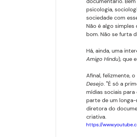
documentário. Bem e
psicologia, sociolog
sociedade com esse 
Não é algo simples 
bom. Não se furta 
Há, ainda, uma inte
Amigo Hindu
), que 
Afinal, felizmente,
Desejo
. "É só a pri
mídias sociais para 
parte de um longa-m
diretora do documen
criativa.
https://www.youtube