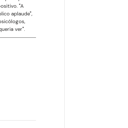
sitivo. "A 
ico aplaude", 
psicólogos, 
ueria ver".