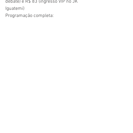
debate) e R$ 83 (ingresso VIP no JK 
Iguatemi)
Programação completa: 
variluxcinefrances.com/2018/
Cinema
Matéria
Reportagem
Cobertura especial
Festival Varilux
Cinema
Ver tudo
Posts recentes