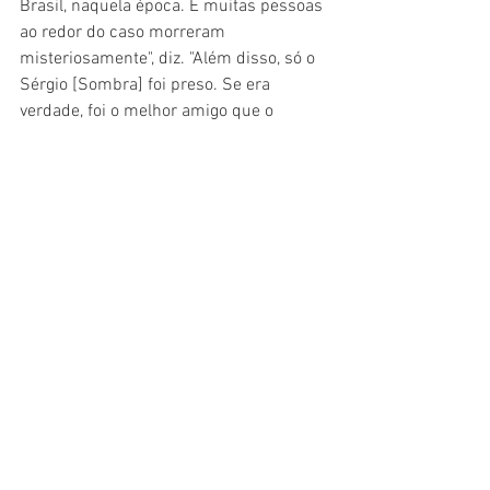
Brasil, naquela época. E muitas pessoas 
ao redor do caso morreram 
misteriosamente", diz. "Além disso, só o 
Sérgio [Sombra] foi preso. Se era 
verdade, foi o melhor amigo que o 
matou. Se era mentira, um inocente 
ficou 16 anos na cadeia".
Cinema
Filme
Entrevista
Matéria
Reportagem
Cinema