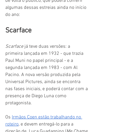
de volta o público, que poderá conferir 
algumas dessas estreias ainda no início 
do ano:
Scarface
Scarface
 já teve duas versões: a 
primeira lançada em 1932 - que trazia 
Paul Muni no papel principal - e a 
segunda lançada em 1983 - com Al 
Pacino. A nova versão produzida pela 
Universal Pictures, ainda se encontra 
nas fases iniciais, e poderá contar com a 
presença de Diego Luna como 
protagonista.
Os 
Irmãos Coen estão trabalhando no 
roteiro
, e devem entregá-lo para a 
direção de  Luca Guadagnino (
Me Chame 