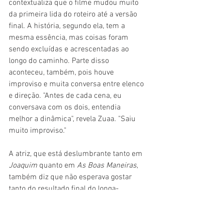
contextualiza que o filme mudou muito 
da primeira lida do roteiro até a versão 
final. A história, segundo ela, tem a 
mesma essência, mas coisas foram 
sendo excluídas e acrescentadas ao 
longo do caminho. Parte disso 
aconteceu, também, pois houve 
improviso e muita conversa entre elenco 
e direção. "Antes de cada cena, eu 
conversava com os dois, entendia 
melhor a dinâmica", revela Zuaa. "Saiu 
muito improviso."
A atriz, que está deslumbrante tanto em 
Joaquim 
quanto em 
As Boas Maneiras
, 
também diz que não esperava gostar 
tanto do resultado final do longa-
metragem de Rojas e Dutra. "Claro, eu 
me emocionei muito durante a leitura do 