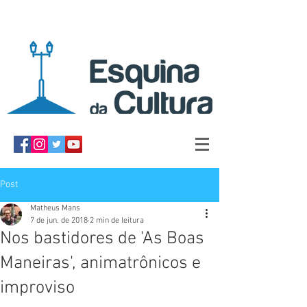
Post
Matheus Mans
7 de jun. de 2018
2 min de leitura
Nos bastidores de 'As Boas
Maneiras', animatrônicos e
improviso