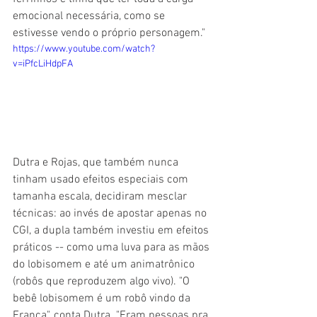
emocional necessária, como se 
estivesse vendo o próprio personagem."
https://www.youtube.com/watch?
v=iPfcLiHdpFA
Dutra e Rojas, que também nunca 
tinham usado efeitos especiais com 
tamanha escala, decidiram mesclar 
técnicas: ao invés de apostar apenas no 
CGI, a dupla também investiu em efeitos 
práticos -- como uma luva para as mãos 
do lobisomem e até um animatrônico 
(robôs que reproduzem algo vivo). "O 
bebê lobisomem é um robô vindo da 
França", conta Dutra. "Eram pessoas pra 