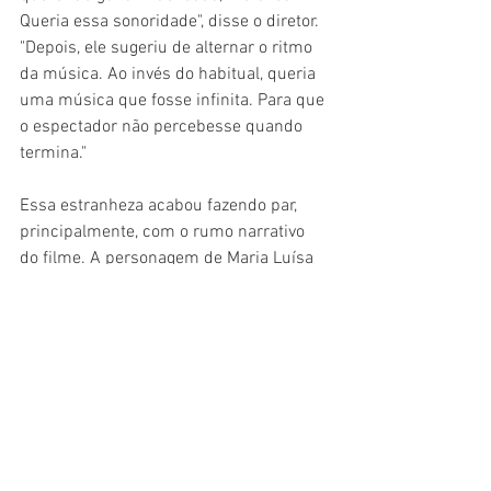
Queria essa sonoridade", disse o diretor. 
"Depois, ele sugeriu de alternar o ritmo 
da música. Ao invés do habitual, queria 
uma música que fosse infinita. Para que 
o espectador não percebesse quando 
termina."
Essa estranheza acabou fazendo par, 
principalmente, com o rumo narrativo 
do filme. A personagem de Maria Luísa 
Mendonça (Carandiru), por exemplo, 
nunca vai à plataforma de petróleo. Só 
está sempre à espera de seu marido, 
em casa, terra firme. Seus silêncios 
falam muito e, com essa trilha 
incomum, acabam criando o clima geral 
desse filme. "Muito da minha 
personagem não é dito, apenas sentido", 