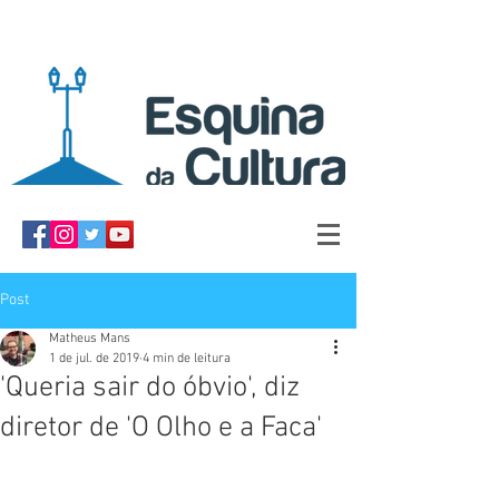
Post
Matheus Mans
1 de jul. de 2019
4 min de leitura
'Queria sair do óbvio', diz
diretor de 'O Olho e a Faca'