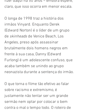
fizer daqui há 50 anos – embora espere, 
claro, que isso ocorra em menor escala.
O longa de 1998 traz a história dos 
irmãos Vinyard. Enquanto Derek 
(Edward Norton) é o líder de um grupo 
de 
skinheads 
de Venice Beach, Los 
Angeles, preso após assassinar 
brutalmente dois homens negros em 
frente à sua casa, Danny (Edward 
Furlong) é um adolescente confuso, que 
acaba também se unindo ao grupo 
neonazista durante a sentença do irmão.
O que torna o filme tão efetivo ao falar 
sobre racismo e extremismo, é 
justamente não tentar ser um grande 
sermão nem optar por colocar o bem 
contra o mal o tempo todo. O roteiro de 