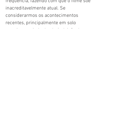
frequência, fazendo com que o filme soe 
inacreditavelmente atual. Se 
considerarmos os acontecimentos 
recentes, principalmente em solo 
americano – indo desde à eleição de 
Trump aos tiroteios em escolas –, 
A 
Outra História Americana
 parece mais 
ter sido lançado há duas semanas e não 
duas décadas.
Por fim, encerramos o filme com um 
dos acontecimentos mais violentamente 
explícitos de todo o longa. Quando Derek 
se pergunta “O que foi que eu fiz?” ao 
invés de “Quem fez isso?” ao segurar o 
corpo ensanguentado do irmão, vemos 
um claro exemplo de como a máxima 
“gentileza gera gentileza”, também 
funciona do avesso.