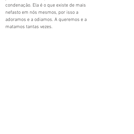
condenação. Ela é o que existe de mais 
nefasto em nós mesmos, por isso a 
adoramos e a odiamos. A queremos e a 
matamos tantas vezes.
Esquina
: Seu livro se destaca por 
ficcionalizar em cima de um crime real, 
no Brasil. É um tipo de literatura que 