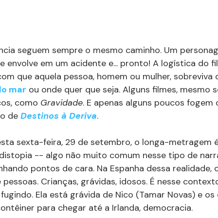
vência seguem sempre o mesmo caminho. Um persona
e envolve em um acidente e... pronto! A logística do fi
com que aquela pessoa, homem ou mulher, sobreviva d
do mar
 ou onde quer que seja. Alguns filmes, mesmo 
cos, como 
Gravidade
. E apenas alguns poucos fogem 
so de 
Destinos à Deriva
. 
desta sexta-feira, 29 de setembro, o longa-metragem é
distopia -- algo não muito comum nesse tipo de narra
anhando pontos de cara. Na Espanha dessa realidade, 
e pessoas. Crianças, grávidas, idosos. É nesse context
 fugindo. Ela está grávida de Nico (Tamar Novas) e os d
têiner para chegar até a Irlanda, democracia.