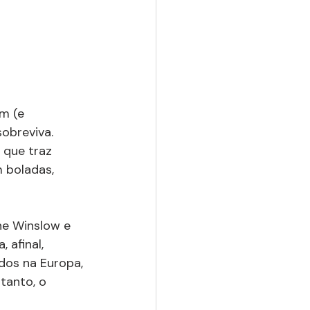
m (e 
obreviva. 
, que traz 
 boladas, 
nne Winslow e 
 afinal, 
dos na Europa, 
tanto, o 