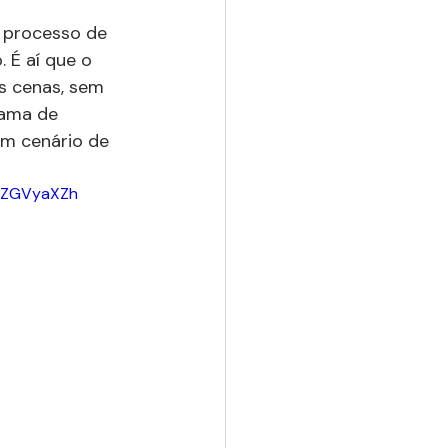
o processo de 
 É aí que o 
s cenas, sem 
rama de 
um cenário de 
gZGVyaXZh