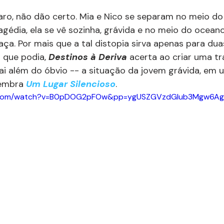
laro, não dão certo. Mia e Nico se separam no meio d
gédia, ela se vê sozinha, grávida e no meio do oceano.
aça. Por mais que a tal distopia sirva apenas para dua
 que podia, 
Destinos à Deriva
 acerta ao criar uma t
ai além do óbvio -- a situação da jovem grávida, em 
lembra 
Um Lugar Silencioso
.
be.com/watch?v=B0pDOG2pFOw&pp=ygUSZGVzdGlub3Mgw6A