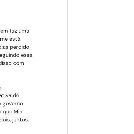
gem faz uma 
lme está 
ias perdido 
seguindo essa 
disso com 
, 
tiva de 
o governo 
o que Mia 
ois, juntos, 