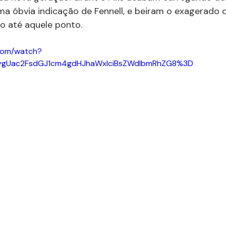
a óbvia indicação de Fennell, e beiram o exagerado d
o até aquele ponto.
com/watch?
ygUac2FsdGJ1cm4gdHJhaWxlciBsZWdlbmRhZG8%3D