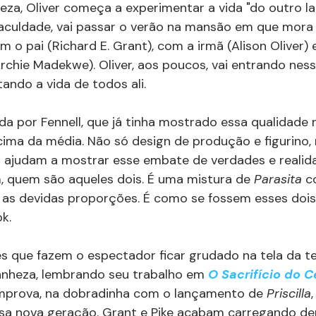
leza, Oliver começa a experimentar a vida "do outro la
aculdade, vai passar o verão na mansão em que mora
m o pai (Richard E. Grant), com a irmã (Alison Oliver)
rchie Madekwe). Oliver, aos poucos, vai entrando nessa
ando a vida de todos ali.
a por Fennell, que já tinha mostrado essa qualidade 
acima da média. Não só design de produção e figurino,
a ajudam a mostrar esse embate de verdades e realida
, quem são aqueles dois. É uma mistura de 
Parasita
 c
s as devidas proporções. É como se fossem esses dois 
k.
 que fazem o espectador ficar grudado na tela da tel
anheza, lembrando seu trabalho em 
O Sacrifício do 
mprova, na dobradinha com o lançamento de 
Priscilla
a nova geração. Grant e Pike acabam carregando de