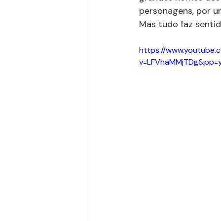
personagens, por um
Mas tudo faz sentid
https://www.youtube.
v=LFVhaMMjTDg&pp=