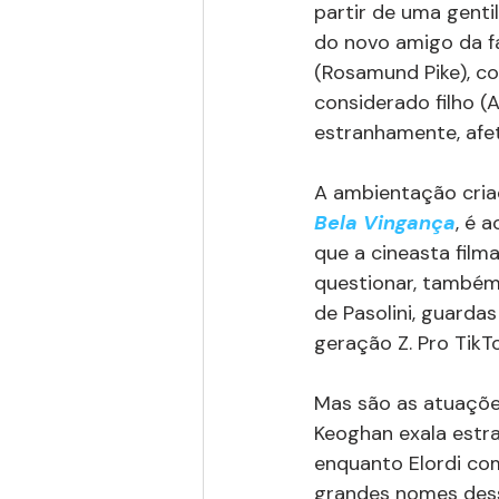
partir de uma genti
do novo amigo da f
(Rosamund Pike), co
considerado filho (A
estranhamente, afet
A ambientação criad
Bela Vingança
, é 
que a cineasta film
questionar, também
de Pasolini, guarda
geração Z. Pro TikTo
Mas são as atuações
Keoghan exala estr
enquanto Elordi co
grandes nomes dess