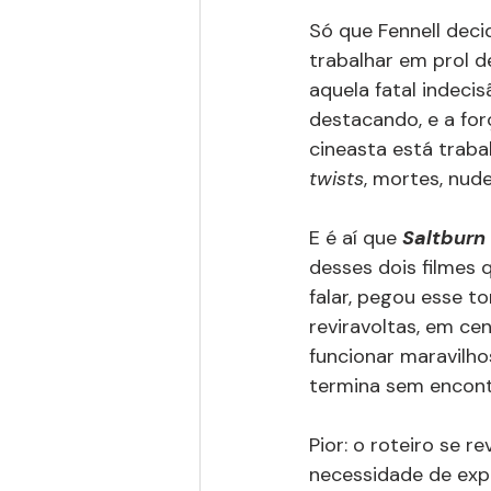
Só que Fennell deci
trabalhar em prol de
aquela fatal indeci
destacando, e a fo
cineasta está trab
twists
, mortes, nud
E é aí que 
Saltburn
desses dois filmes q
falar, pegou esse t
reviravoltas, em ce
funcionar maravilh
termina sem encont
Pior: o roteiro se r
necessidade de expl