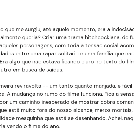
 que me surgiu, até aquele momento, era a indecisão
realmente queria? Criar uma trama hitchcockiana, de f
 aqueles personagens, com toda a tensão social aco
dades entre uma rapaz solitário e uma família que nã
 Era algo que não estava ficando claro no texto do fil
outro em busca de saídas.
meira reviravolta -- um tanto quanto manjada, e fácil
a. A mudança no rumo do filme funciona. Fica a sens
r por um caminho inesperado de mostrar cobra coman
ue está muito fora do nosso alcance, meros mortais,
lidade mesquinha que está se desenhando. Achei, naq
ia vendo o filme do ano.