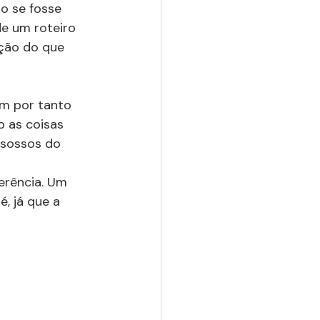
o se fosse 
de um roteiro 
ção do que 
em por tanto 
 as coisas 
nsossos do 
erência. Um 
, já que a 