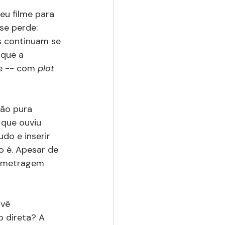
eu filme para 
se perde: 
s continuam se 
que a 
e -- com 
plot 
ção pura 
 que ouviu 
udo e inserir 
o é. Apesar de 
a-metragem 
 vê 
o direta? A 