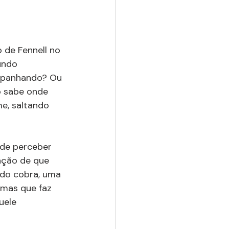
 de Fennell no 
undo 
mpanhando? Ou 
o sabe onde 
me, saltando 
 de perceber 
ação de que 
do cobra, uma 
 mas que faz 
uele 