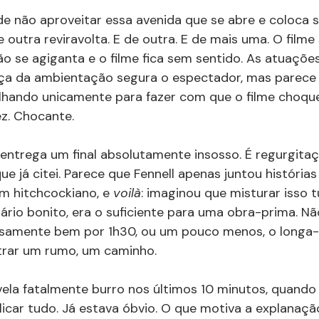
de não aproveitar essa avenida que se abre e coloca s
 outra reviravolta. E de outra. E de mais uma. O filme 
são se agiganta e o filme fica sem sentido. As atuaçõe
rça da ambientação segura o espectador, mas parece 
alhando unicamente para fazer com que o filme choqu
ez. Chocante.
 entrega um final absolutamente insosso. É regurgita
ue já citei. Parece que Fennell apenas juntou histórias
om hitchcockiano, e 
voilà
: imaginou que misturar isso t
nário bonito, era o suficiente para uma obra-prima. Nã
osamente bem por 1h30, ou um pouco menos, o long
rar um rumo, um caminho.
evela fatalmente burro nos últimos 10 minutos, quando
icar tudo. Já estava óbvio. O que motiva a explanaçã