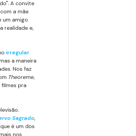
do". A convite 
 com a mãe 
 e um amigo 
 realidade e, 
no 
irregular 
 mas a maneira 
des. Nos faz 
om 
Theoreme
, 
filmes pra 
evisão. 
Cervo Sagrado
, 
, que é um dos 
mais nos 