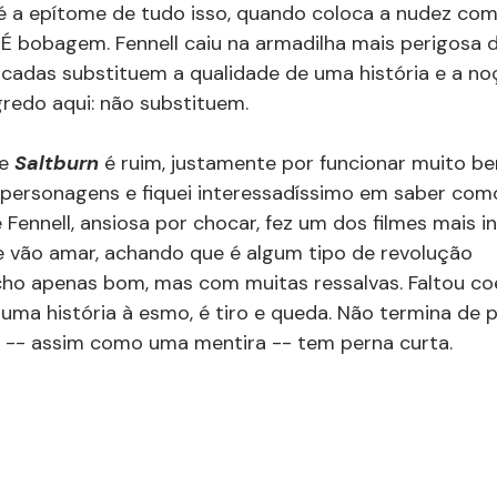
 é a epítome de tudo isso, quando coloca a nudez com
. É bobagem. Fennell caiu na armadilha mais perigosa 
acadas substituem a qualidade de uma história e a no
redo aqui: não substituem.
e 
Saltburn
 é ruim, justamente por funcionar muito b
personagens e fiquei interessadíssimo em saber como
 Fennell, ansiosa por chocar, fez um dos filmes mais i
e vão amar, achando que é algum tipo de revolução 
cho apenas bom, mas com muitas ressalvas. Faltou co
uma história à esmo, é tiro e queda. Não termina de pé
o -- assim como uma mentira -- tem perna curta.