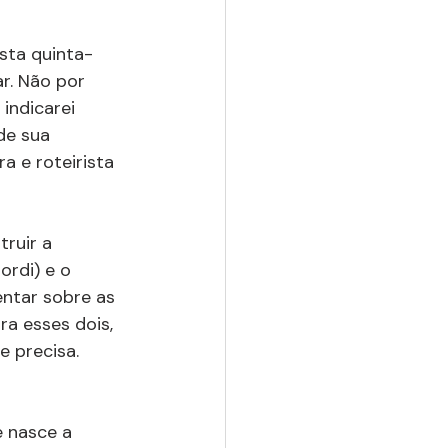
sta quinta-
r. Não por 
indicarei 
de sua 
a e roteirista 
ruir a 
ordi) e o 
entar sobre as 
a esses dois, 
 precisa. 
 nasce a 