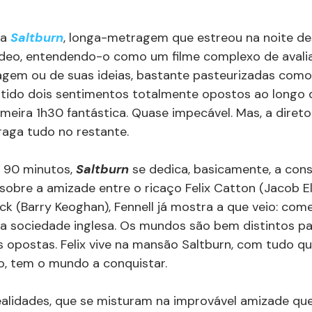
a 
Saltburn
, longa-metragem que estreou na noite de
 Video, entendendo-o como um filme complexo de avalia
gem ou de suas ideias, bastante pasteurizadas como 
 tido dois sentimentos totalmente opostos ao longo 
imeira 1h30 fantástica. Quase impecável. Mas, a diretor
raga tudo no restante.
e 90 minutos, 
Saltburn
 se dedica, basicamente, a const
 sobre a amizade entre o ricaço Felix Catton (Jacob El
ck (Barry Keoghan), Fennell já mostra a que veio: com
da sociedade inglesa. Os mundos são bem distintos par
s opostas. Felix vive na mansão Saltburn, com tudo que
so, tem o mundo a conquistar.
alidades, que se misturam na improvável amizade que