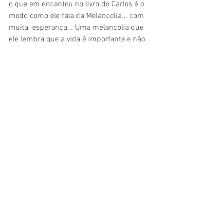
o que em encantou no livro do Carlos é o 
modo como ele fala da Melancolia... com 
muita  esperança... Uma melancolia que 
ele lembra que a vida é importante e não 
um aborrecimento, uma tristeza uma 
aflição, uma coisa escura. Nada! É como 
se bastasse um raio de sol para 
afugentar todas, todas as escuridões. Eu 
gostei do livro e por isso me deu uma 
vontade de ler as poesias dele. É um 
poeta com uma imensidão pela frente. 
Ele tem muita vontade dentro dele. Ele 
diz com muita esperança “trago no 
bolso uma arma que é o papel e uma 
caneta sem pólvora”. Ele vai crescer 
ainda mais como poeta e não é a toa que 
ganhou um importante prêmio. As 
pessoas perceberam o significado 
desse livro e o significado da palavra 