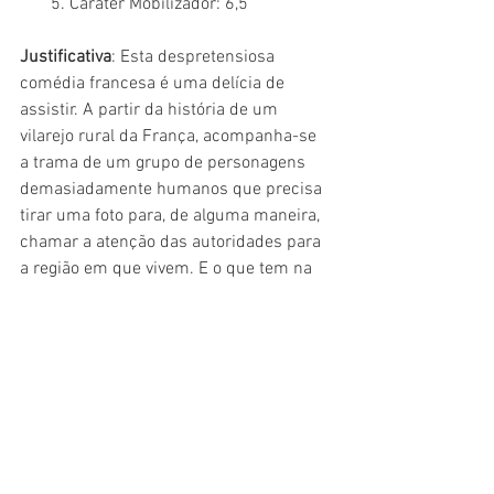
       5. Caráter Mobilizador: 6,5
Justificativa
: Esta despretensiosa 
comédia francesa é uma delícia de 
assistir. A partir da história de um 
vilarejo rural da França, acompanha-se 
a trama de um grupo de personagens 
demasiadamente humanos que precisa 
tirar uma foto para, de alguma maneira, 
chamar a atenção das autoridades para 
a região em que vivem. E o que tem na 
foto de tão importante? Bom, o fotógrafo 
estrangeiro (Jones) quer todos 
moradores pelados. Crítica completa 
AQUI
.
1. 