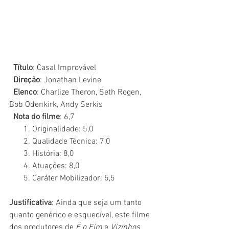
  Título
: Casal Improvável
  Direção
: Jonathan Levine
  Elenco
: Charlize Theron, Seth Rogen, 
Bob Odenkirk, Andy Serkis
  Nota do filme
: 6,7
       1. Originalidade: 5,0
       2. Qualidade Técnica: 7,0
       3. História: 8,0
       4. Atuações: 8,0
       5. Caráter Mobilizador: 5,5
Justificativa
: Ainda que seja um tanto 
quanto genérico e esquecível, este filme 
dos produtores de 
É o Fim 
e 
Vizinhos 