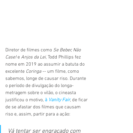
Diretor de filmes como 
Se Beber, Não 
Case! 
e 
Anjos da Lei
, Todd Phillips fez 
nome em 2019 ao assumir a batuta do 
excelente 
Coringa 
-- um filme, como 
sabemos, longe de causar riso. Durante 
o período de divulgação do longa-
metragem sobre o vilão, o cineasta 
justificou o motivo, 
à 
Vanity Fair
, de ficar 
de se afastar dos filmes que causam 
riso e, assim, partir para a ação:
Vá tentar ser engraçado com 