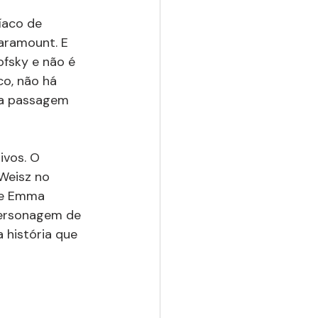
íaco de 
aramount. E 
ofsky e não é 
o, não há 
da passagem 
ivos. O 
Weisz no 
 e Emma 
 personagem de 
 história que 