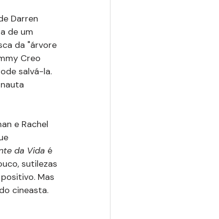
de Darren 
da de um 
ca da "árvore 
Tommy Creo 
de salvá-la. 
onauta 
an e Rachel 
ue 
nte da Vida 
é 
uco, sutilezas 
 positivo. Mas 
do cineasta.