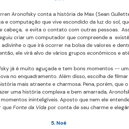
arren Aronofsky conta a história de Max (Sean Gullett
 e computação que vive escondido da luz do sol, que
 cabeça,  e evita o contato com outras pessoas.  Ass
eguiu criar um computador que compreende a  existênc
adivinhe o que irá ocorrer na bolsa de valores e dent
, então, ele virá alvo de vários grupos econômicos e até
fsky já é muito aguçada e tem bons momentos -- um 
nova no enquadramento. Além disso, escolha de filma
istória mais atraente e charmosa. Pena, porém, que o
 fazer uma história complexa e bem amarrada, Aronofs
 momentos ininteligíveis. Aposto que nem ele entend
r que 
Fonte da Vida 
por conta de seu charme e elegânc
5. Noé