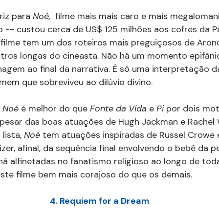
iz para 
Noé,  
filme mais mais caro e mais megaloman
 -- custou cerca de US$ 125 milhões aos cofres da P
o filme tem um dos roteiros mais preguiçosos de Aron
ros longas do cineasta. Não há um momento epifânic
agem ao final da narrativa. É só uma interpretação 
omem que sobreviveu ao dilúvio divino.
 
Noé 
é melhor do que 
Fonte da Vida 
e 
Pi 
por dois mot
 Apesar das boas atuações de Hugh Jackman e Rachel 
ista, 
Noé 
tem atuações inspiradas de Russel Crowe
izer, afinal, da sequência final envolvendo o bebê da
há alfinetadas no fanatismo religioso ao longo de toda
ste filme bem mais corajoso do que os demais.
4. Requiem for a Dream