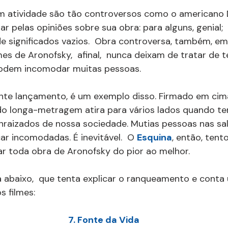
m atividade são tão controversos como o americano 
 pelas opiniões sobre sua obra: para alguns, genial;  
e significados vazios.  Obra controversa, também, em
lmes de Aronofsky,  afinal,  nunca deixam de tratar de 
podem incomodar muitas pessoas.
ente lançamento, é um exemplo disso. Firmado em ci
a do longa-metragem atira para vários lados quando ten
aizados de nossa sociedade. Mutias pessoas nas sal
ar incomodadas. É inevitável.  O 
Esquina
, então, tent
car toda obra de Aronofsky do pior ao melhor.
ta abaixo,  que tenta explicar o ranqueamento e cont
 filmes:
7. Fonte da Vida