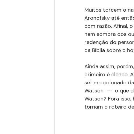
Muitos torcem o nar
Aronofsky até então
com razão. Afinal, 
nem sombra dos out
redenção do person
da Bíblia sobre o h
Ainda assim, porém,
primeiro é elenco.
sétimo colocado da l
Watson  --  o que d
Watson? Fora isso, 
tornam o roteiro de