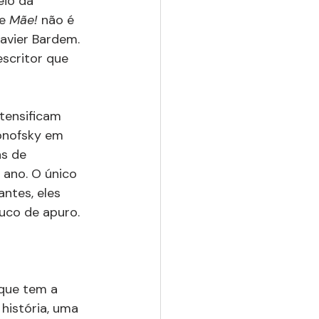
io da 
e 
Mãe! 
não é 
Javier Bardem. 
escritor que 
tensificam 
ronofsky em 
s de 
ano. O único 
ntes, eles 
uco de apuro.
 que tem a 
história, uma 