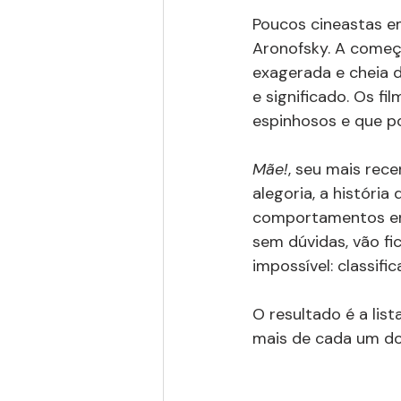
Poucos cineastas e
Aronofsky. A começar
exagerada e cheia d
e significado. Os fi
espinhosos e que 
Mãe!
, seu mais rec
alegoria, a históri
comportamentos enr
sem dúvidas, vão fic
impossível: classifi
O resultado é a lis
mais de cada um dos