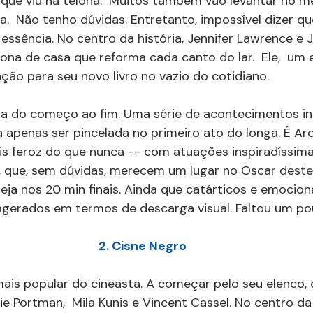
ue viu na telona.  Muitos também vão levantar no me
a.  Não tenho dúvidas. Entretanto, impossível dizer qu
 essência. No centro da história, Jennifer Lawrence e 
ona de casa que reforma cada canto do lar.  Ele,  um 
ação para seu novo livro no vazio do cotidiano.
ema do começo ao fim. Uma série de acontecimentos in
a apenas ser pincelada no primeiro ato do longa. É A
is feroz do que nunca -- com atuações inspiradíssima
 que, sem dúvidas, merecem um lugar no Oscar deste 
eja nos 20 min finais. Ainda que catárticos e emociona
erados em termos de descarga visual. Faltou um po
2. Cisne Negro
 mais popular do cineasta. A começar pelo seu elenco,
e Portman,  Mila Kunis e Vincent Cassel. No centro da 