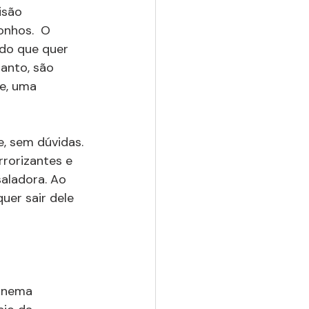
isão 
nhos.  O 
do que quer 
anto, são 
e, uma 
e, sem dúvidas. 
rorizantes e 
aladora. Ao 
uer sair dele 
cinema 