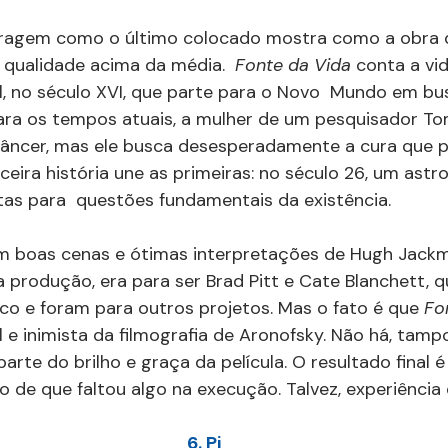
ragem como o último colocado mostra como a obra 
qualidade acima da média.  
Fonte da Vida 
conta a vi
, no século XVI, que parte para o Novo  Mundo em bus
 para os tempos atuais, a mulher de um pesquisador 
âncer, mas ele busca desesperadamente a cura que po
ceira história une as primeiras: no século 26, um astr
as para  questões fundamentais da existência.
tem boas cenas e ótimas interpretações de Hugh Jackm
a produção, era para ser Brad Pitt e Cate Blanchett, q
o e foram para outros projetos. Mas o fato é que 
Fo
 e inimista da filmografia de Aronofsky. Não há, tampo
 parte do brilho e graça da película. O resultado final é
o de que faltou algo na execução. Talvez, experiência 
6. Pi