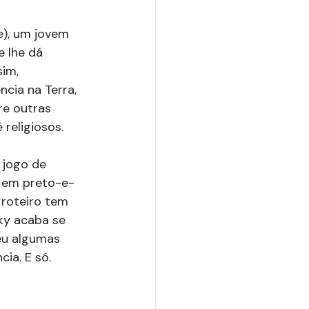
e), um jovem 
 lhe dá 
im, 
ia na Terra,  
re outras 
 religiosos.
jogo de 
r em preto-e-
 roteiro tem 
ky acaba se 
eu algumas 
ia. E só. 