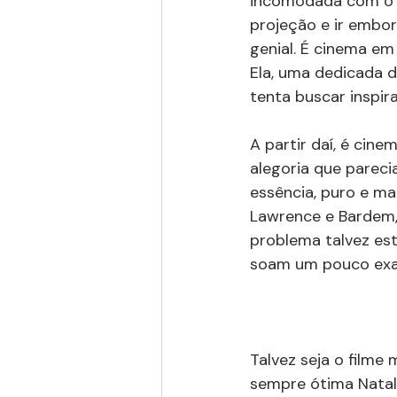
incomodada com o q
projeção e ir embor
genial. É cinema em
Ela, uma dedicada d
tenta buscar inspir
A partir daí, é cin
alegoria que pareci
essência, puro e ma
Lawrence e Bardem,
problema talvez est
soam um pouco exag
Talvez seja o filme
sempre ótima Natali