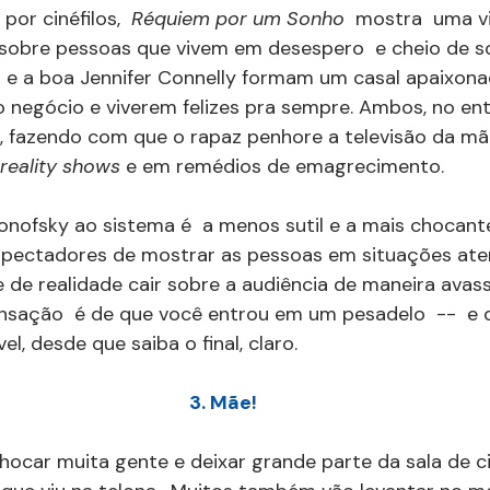
por cinéfilos,  
Réquiem por um Sonho  
mostra  uma v
 sobre pessoas que vivem em desespero  e cheio de so
 e a boa Jennifer Connelly formam um casal apaixona
negócio e viverem felizes pra sempre. Ambos, no ent
, fazendo com que o rapaz penhore a televisão da mã
reality shows
 e em remédios de emagrecimento.
Aronofsky ao sistema é  a menos sutil e a mais chocant
spectadores de mostrar as pessoas em situações ater
de realidade cair sobre a audiência de maneira avass
sensação  é de que você entrou em um pesadelo  --  e q
el, desde que saiba o final, claro.
3. Mãe!
chocar muita gente e deixar grande parte da sala de 