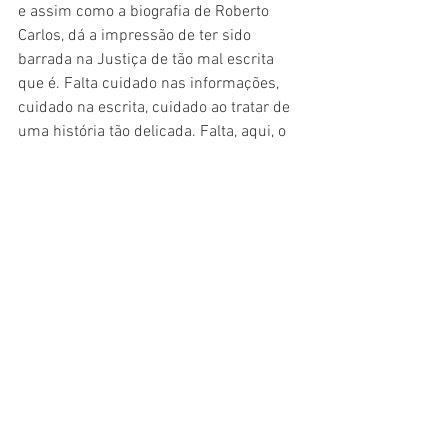
e assim como a biografia de Roberto 
Carlos, dá a impressão de ter sido 
barrada na Justiça de tão mal escrita 
que é. Falta cuidado nas informações, 
cuidado na escrita, cuidado ao tratar de 
uma história tão delicada. Falta, aqui, o 
principal para se contar uma história de 
crimes reais: sensibilidade e muita 
delicadeza.
No final, 
Suzane: Assassina e 
Manipuladora 
é um livro que tenta ser 
uma bomba com novas informações e 
acaba sendo uma bomba de mau gosto. 
Quer um bom livro sobre crimes reais e 
brasileiros? Leia 
O Pior dos Crimes
, 
sobre o caso Nardoni. Bem escrito, com 
boa apuração. Não deixe que narrativas 
sensacionalistas, sem conteúdo, 