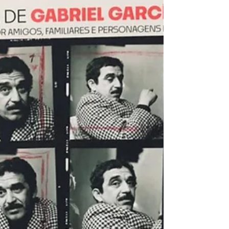
Valhalla: A Saga de Geirmund' é
boa aventura literária
Game com milhões de cópias vendidas ao redor do
mundo, a saga Assassin's Creed também ganhou seu
espaço na literatura. Com mais de uma...