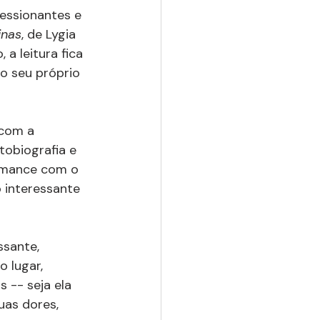
essionantes e 
inas
, de Lygia 
a leitura fica 
o seu próprio 
 com a 
tobiografia e 
romance com o 
 interessante 
sante, 
o lugar, 
 -- seja ela 
uas dores, 