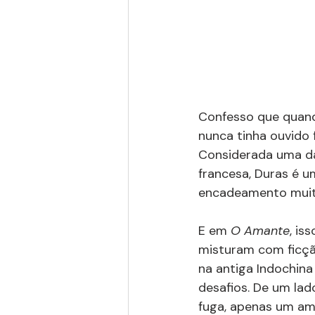
Confesso que quando
nunca tinha ouvido 
Considerada uma das
francesa, Duras é u
encadeamento muito
E em 
O Amante
, is
misturam com ficção
na antiga Indochina 
desafios. De um lad
fuga, apenas um am