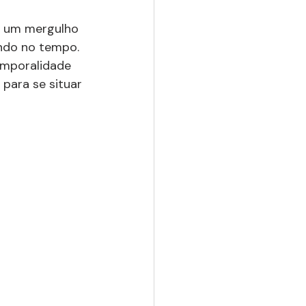
r um mergulho 
ndo no tempo. 
emporalidade 
para se situar 