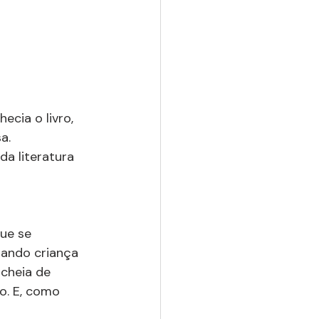
ecia o livro, 
a. 
a literatura 
 
ue se 
uando criança 
 cheia de 
o. E, como 