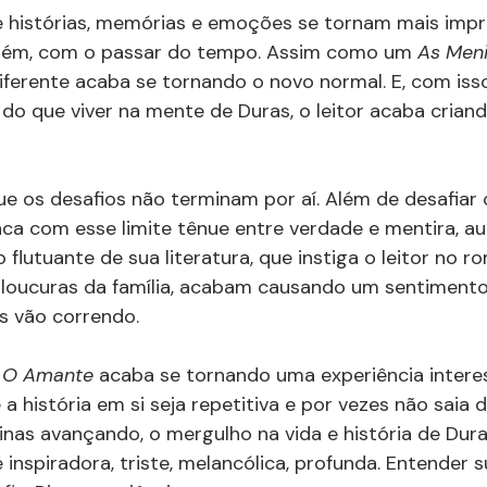
 histórias, memórias e emoções se tornam mais impr
rém, com o passar do tempo. Assim como um 
As Men
iferente acaba se tornando o novo normal. E, com isso, 
 do que viver na mente de Duras, o leitor acaba criand
que os desafios não terminam por aí. Além de desafiar
inca com esse limite tênue entre verdade e mentira, au
 flutuante de sua literatura, que instiga o leitor no 
 loucuras da família, acabam causando um sentimento
s vão correndo.
 
O Amante 
acaba se tornando uma experiência interes
a história em si seja repetitiva e por vezes não saia d
s avançando, o mergulho na vida e história de Duras
 é inspiradora, triste, melancólica, profunda. Entender s