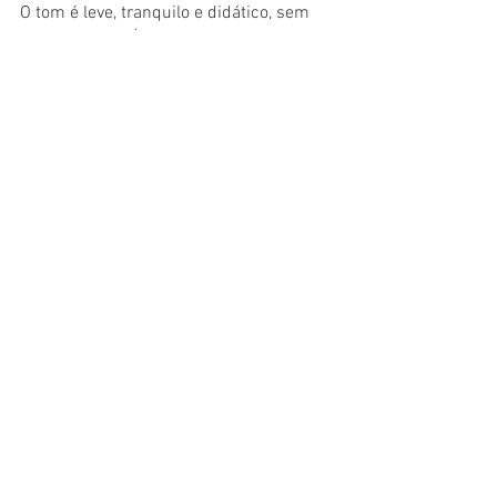
O tom é leve, tranquilo e didático, sem 
ser simplório. É um livro para imaginar o 
mundo de possibilidades que residem 
aí fora e que, a todo o momento, está 
questionando: o que você faria para ter 
dinheiro? Muito dinheiro? E aí?
#Resenha
#Livro
#Literatura
#LiteraturaBrasileira
#Crítica
Literatura