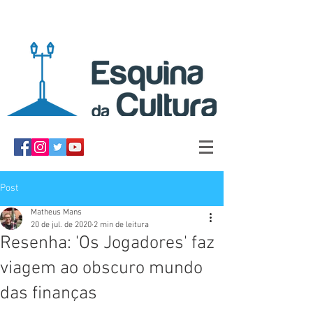
Post
Matheus Mans
20 de jul. de 2020
2 min de leitura
Resenha: 'Os Jogadores' faz
viagem ao obscuro mundo
das finanças