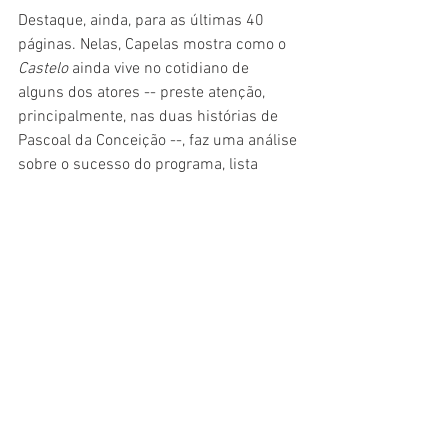
Destaque, ainda, para as últimas 40 
páginas. Nelas, Capelas mostra como o 
Castelo 
ainda vive no cotidiano de 
alguns dos atores -- preste atenção, 
principalmente, nas duas histórias de 
Pascoal da Conceição --, faz uma análise 
sobre o sucesso do programa, lista 
todos os episódios e descreve ainda 
onde estão todos os envolvidos e citados 
com a produção nos dias atuais.
Em resumo, 
Raios e Trovões 
é um livro 
que parte de uma narrativa de qualidade 
jornalística para fazer com que o leitor 
trafegue na própria memória e 
imaginação -- algo raro em livros-
reportagem. É como um abraço 
quentinho de nostalgia, fazendo com 