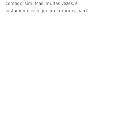
contado, sim. Mas, muitas vezes, é 
justamente isso que procuramos, não é 
mesmo? Um livro para passar o tempo, 
viajar com as personagens e, quem 
sabe, se descobrir junto com o avançar 
das páginas. Enfim, para viajar e refletir 
junto.
#Crítica
#Resenha
#Livro
#Literatura
Crítica
Literatura
Livro
Resenha
Literatura