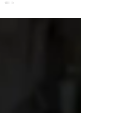
esquece o que é um filme de ação de verdade em
trama saturada de humor