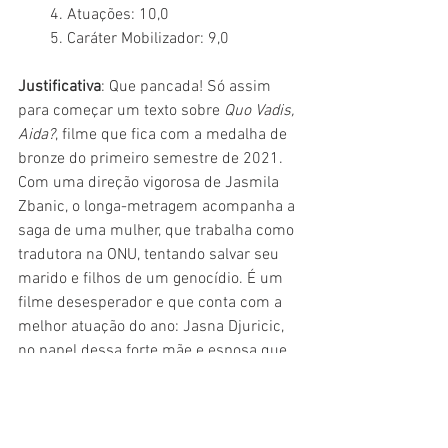
        4. Atuações: 10,0
        5. Caráter Mobilizador: 9,0
Justificativa
: Que pancada! Só assim 
para começar um texto sobre 
Quo Vadis, 
Aida?
, filme que fica com a medalha de 
bronze do primeiro semestre de 2021. 
Com uma direção vigorosa de Jasmila 
Zbanic, o longa-metragem acompanha a 
saga de uma mulher, que trabalha como 
tradutora na ONU, tentando salvar seu 
marido e filhos de um genocídio. É um 
filme desesperador e que conta com a 
melhor atuação do ano: Jasna Djuricic, 
no papel dessa forte mãe e esposa que 
tenta manter sua família viva. Forte, 
impactante, emocionante. Crítica 
AQUI
.
2.