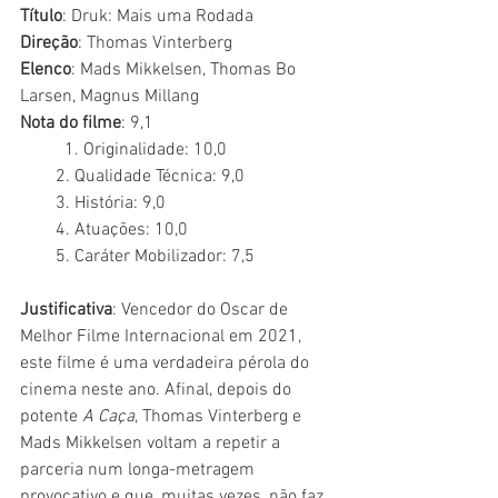
Título
: Druk: Mais uma Rodada
Direção
: Thomas Vinterberg
Elenco
: Mads Mikkelsen, Thomas Bo 
Larsen, Magnus Millang 
Nota do filme
: 9,1
	1. Originalidade: 10,0
        2. Qualidade Técnica: 9,0
        3. História: 9,0
        4. Atuações: 10,0
        5. Caráter Mobilizador: 7,5
Justificativa
: Vencedor do Oscar de 
Melhor Filme Internacional em 2021, 
este filme é uma verdadeira pérola do 
cinema neste ano. Afinal, depois do 
potente 
A Caça
, Thomas Vinterberg e 
Mads Mikkelsen voltam a repetir a 
parceria num longa-metragem 
provocativo e que, muitas vezes, não faz 