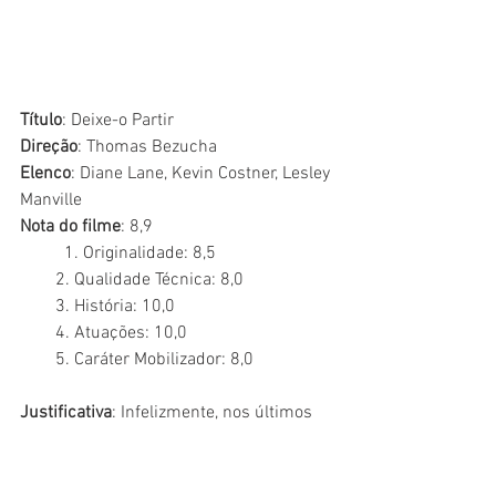
Título
: Deixe-o Partir
Direção
: Thomas Bezucha
Elenco
: Diane Lane, Kevin Costner, Lesley 
Manville
Nota do filme
: 8,9 	
	1. Originalidade: 8,5
        2. Qualidade Técnica: 8,0
        3. História: 10,0
        4. Atuações: 10,0
        5. Caráter Mobilizador: 8,0
Justificativa
: Infelizmente, nos últimos 
anos, o cinema de faroeste perdeu seu 
espaço ao redor de todo o mundo. Caiu 
em desuso, assim como os musicais. No 