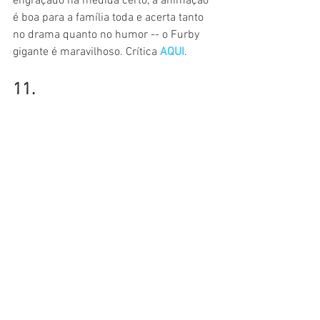
engraçado na medida certo, a animação 
é boa para a família toda e acerta tanto 
no drama quanto no humor -- o Furby 
gigante é maravilhoso. Crítica 
AQUI
.
11.